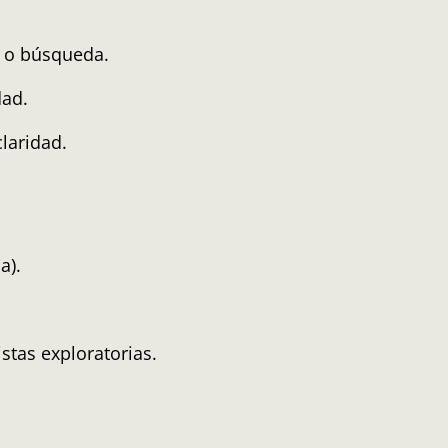
n o búsqueda.
dad.
laridad.
a).
stas exploratorias.