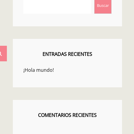
Buscar
Search
ENTRADAS RECIENTES
¡Hola mundo!
COMENTARIOS RECIENTES