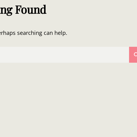
ing Found
Perhaps searching can help.