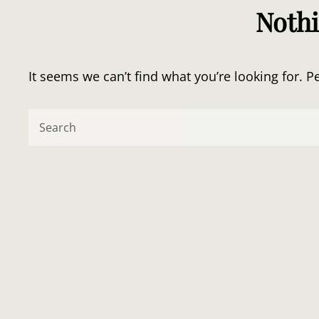
Noth
It seems we can’t find what you’re looking for. 
Search
for: