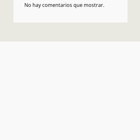
No hay comentarios que mostrar.