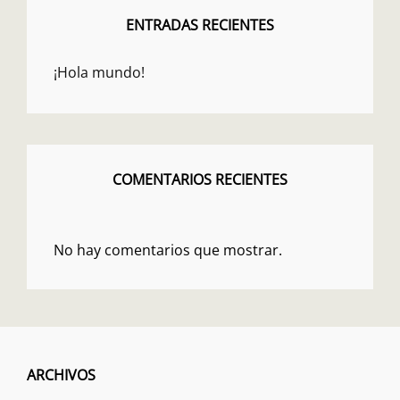
ENTRADAS RECIENTES
¡Hola mundo!
COMENTARIOS RECIENTES
No hay comentarios que mostrar.
ARCHIVOS