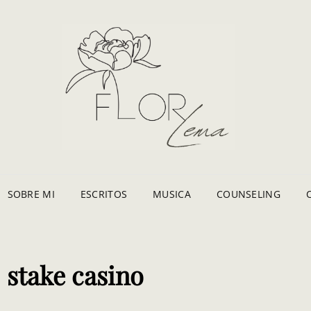
FLO
SIT
SOBRE MI
ESCRITOS
MUSICA
COUNSELING
:
stake casino