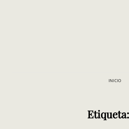
INICIO
Etiqueta