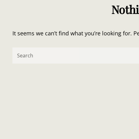
Noth
It seems we can’t find what you’re looking for. 
Search
for: