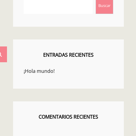
Buscar
Search
ENTRADAS RECIENTES
¡Hola mundo!
COMENTARIOS RECIENTES