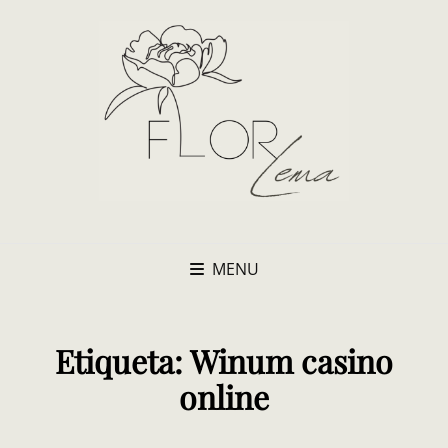
MENU
Etiqueta:
Winum casino
online