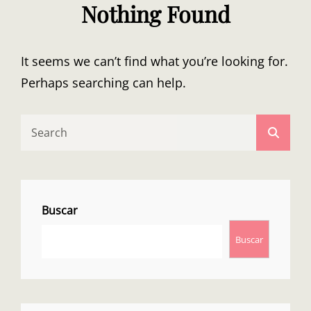
Nothing Found
It seems we can’t find what you’re looking for.
Perhaps searching can help.
Search
Searc
for:
Buscar
Buscar